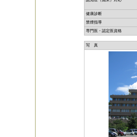
認知症（痴呆）対応
健康診断
禁煙指導
専門医・認定医資格
写 真