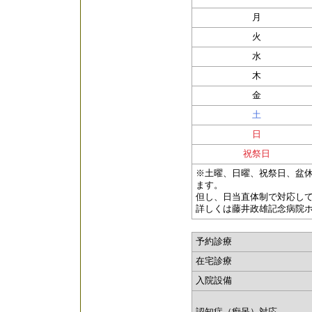
月
火
水
木
金
土
日
祝祭日
※土曜、日曜、祝祭日、盆休(8
ます。
但し、日当直体制で対応し
詳しくは藤井政雄記念病院
予約診療
在宅診療
入院設備