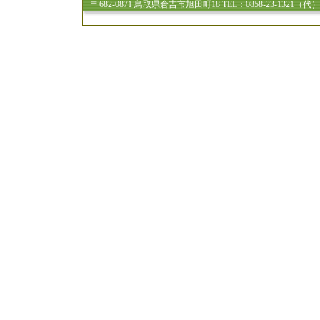
〒682-0871 鳥取県倉吉市旭田町18 TEL：0858-23-1321（代）FA